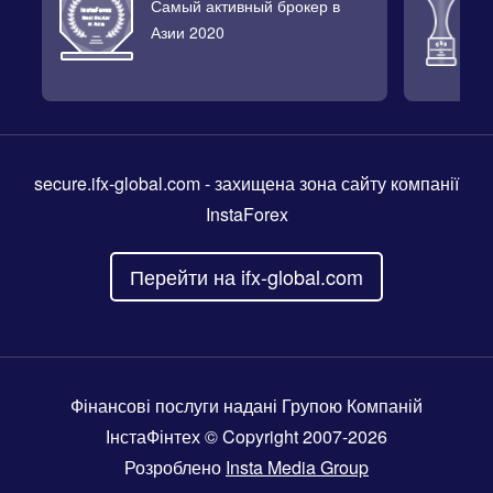
Самый активный брокер в
Л
Азии 2020
2
secure.ifx-global.com
- захищена зона сайту компанії
InstaForex
Перейти на ifx-global.com
Фінансові послуги надані Групою Компаній
ІнстаФінтех © Copyright 2007-2026
Розроблено
Insta Media Group