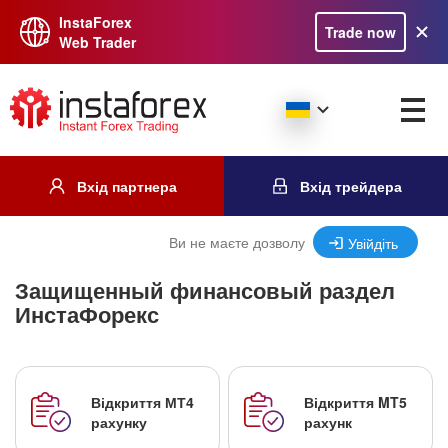
InstaForex
Trade now
Web Trader
Вхід партнера
Вхід трейдера
Ви не маєте дозволу
Увійдіть
Защищенный финансовый раздел
ИнстаФорекс
Відкриття МТ4
Відкриття MT5
рахунку
рахунк