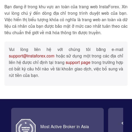
Bạn đang ở trong khu vực an toàn của trang web InstaForex. Xin
vui lòng chú ý đến dòng địa chỉ trong trình duyệt web của bạn.
Việc hiển thị biểu tượng khóa có nghĩa là trang web an toàn và dữ
liệu cá nhân của bạn được bảo mật ở mức cao nhất tuân theo các
tiêu chuẩn thế giới về mã hóa thông tin được truyền.
Vui lòng liên hệ với chúng tôi bằng e-mail
support@instaforex.com
hoặc sử dụng một trong các địa chỉ
liên hệ được chỉ định tại trang
support page
trong trường hợp
có bất kỳ câu hỏi nào về tài khoản giao dịch, việc bổ sung và
rút tiền của bạn.
Most Active Broker in Asia