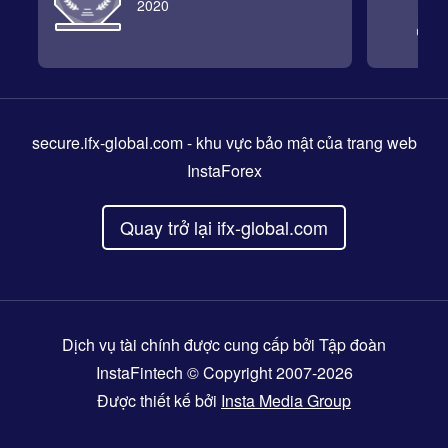
2020
secure.ifx-global.com
- khu vực bảo mật của trang web
InstaForex
Quay trở lại ifx-global.com
Dịch vụ tài chính được cung cấp bởi Tập đoàn
InstaFintech © Copyright 2007-2026
Được thiết kế bởi
Insta Media Group