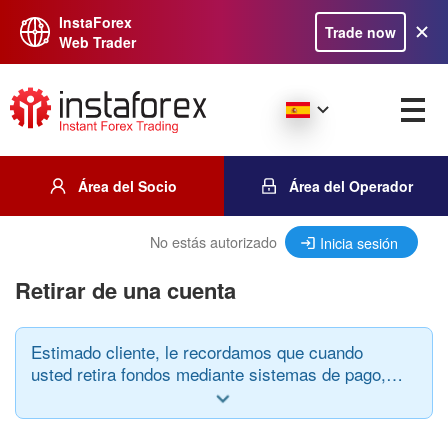
InstaForex
Trade now
Web Trader
Área del Socio
Área del Operador
No estás autorizado
Inicia sesión
Retirar de una cuenta
Estimado cliente, le recordamos que cuando
usted retira fondos mediante sistemas de pago,
debe prestar atención a la siguiente regla: el
sistema de pago así como la moneda de depósito
y retiro deben ser los mismos.