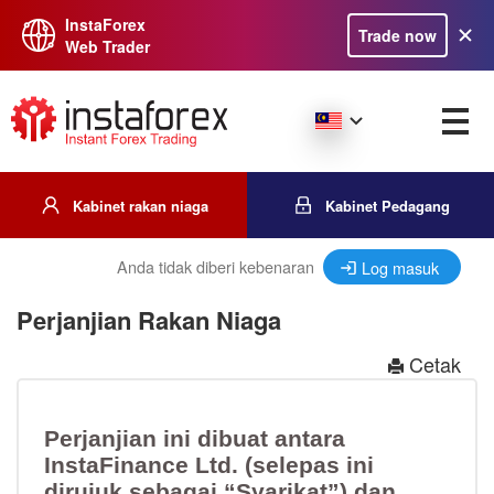
InstaForex
Trade now
Web Trader
Kabinet rakan niaga
Kabinet Pedagang
Anda tidak diberi kebenaran
Log masuk
Perjanjian Rakan Niaga
Cetak