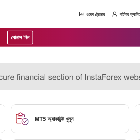
ওয়েব ট্রেডার
পার্টনার ক্যাবি
বোনাস নিন
ure financial section of InstaForex web
MT5 অ্যাকাউন্ট খুলুন